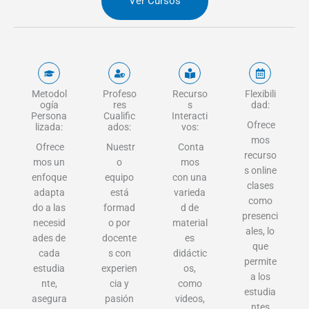
Ver Cursos
Metodol
Profeso
Recurso
Flexibili
ogía
res
s
dad:
Persona
Cualific
Interacti
Ofrece
lizada:
ados:
vos:
mos
Ofrece
Nuestr
Conta
recurso
mos un
o
mos
s online
enfoque
equipo
con una
clases
adapta
está
varieda
como
do a las
formad
d de
presenci
necesid
o por
material
ales, lo
ades de
docente
es
que
cada
s con
didáctic
permite
estudia
experien
os,
a los
nte,
cia y
como
estudia
asegura
pasión
videos,
ntes