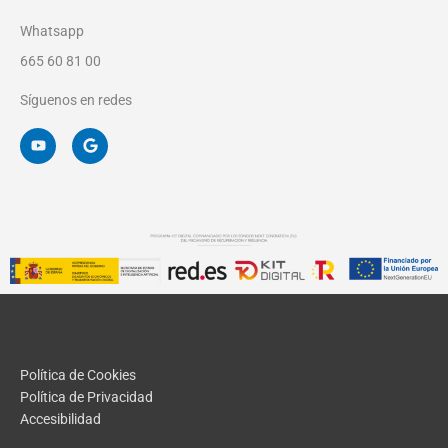
Whatsapp
665 60 81 00
Síguenos en redes
Y
G
o
o
u
o
t
g
u
l
b
e
e
Política de Cookies
Política de Privacidad
Accesibilidad