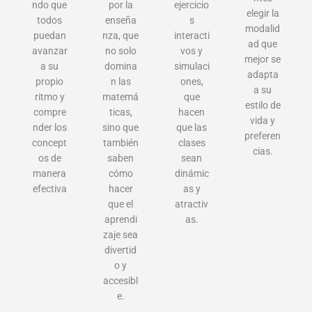
ndo que
por la
ejercicio
elegir la
todos
enseña
s
modalid
puedan
nza, que
interacti
ad que
avanzar
no solo
vos y
mejor se
a su
domina
simulaci
adapta
propio
n las
ones,
a su
ritmo y
matemá
que
estilo de
compre
ticas,
hacen
vida y
nder los
sino que
que las
preferen
concept
también
clases
cias.
os de
saben
sean
manera
cómo
dinámic
efectiva
hacer
as y
que el
atractiv
aprendi
as.
zaje sea
divertid
o y
accesibl
e.