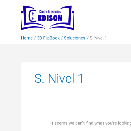
Skip
to
content
Home
3D FlipBook
Soluciones
S. Nivel 1
Search
for:
S. Nivel 1
It seems we can’t find what you’re lookin