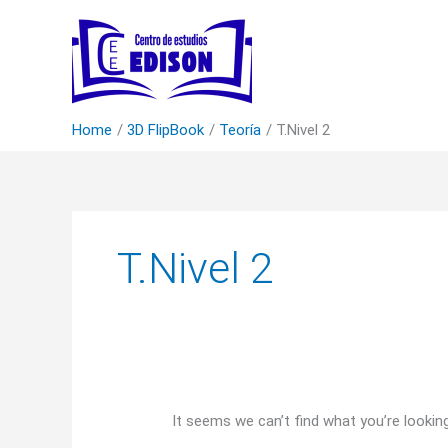
Skip
to
content
Home
3D FlipBook
Teoría
T.Nivel 2
Search
for:
T.Nivel 2
It seems we can’t find what you’re lookin