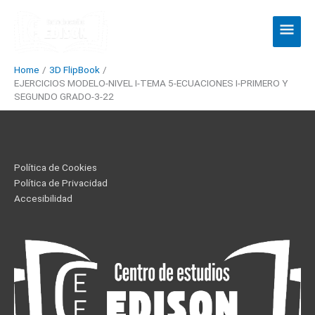
Skip
Main
to
Men
content
Home
3D FlipBook
EJERCICIOS MODELO-NIVEL I-TEMA 5-ECUACIONES I-PRIMERO Y
SEGUNDO GRADO-3-22
Política de Cookies
Política de Privacidad
Accesibilidad