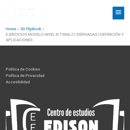
Skip
Main
to
Men
content
Home
3D FlipBook
EJERCICIOS MODELO-NIVEL III-TEMA 21-DERIVADAS I-DEFINICIÓN Y
APLICACIONES
Política de Cookies
Política de Privacidad
Accesibilidad