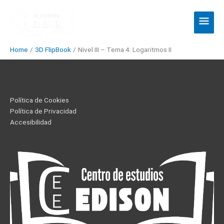
Skip
Main
to
Men
content
Home
3D FlipBook
Nivel III – Tema 4: Logaritmos II
Política de Cookies
Política de Privacidad
Accesibilidad