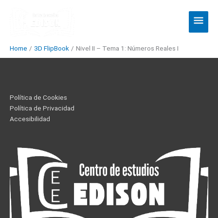
Skip
Main
to
Men
content
Home
3D FlipBook
Nivel II – Tema 1: Números Reales I
Política de Cookies
Política de Privacidad
Accesibilidad