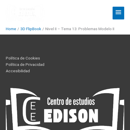
Skip
Main
to
Men
content
Home
3D FlipBook
Nivel II – Tema 13: Problemas Modelo II
Política de Cookies
Política de Privacidad
Accesibilidad