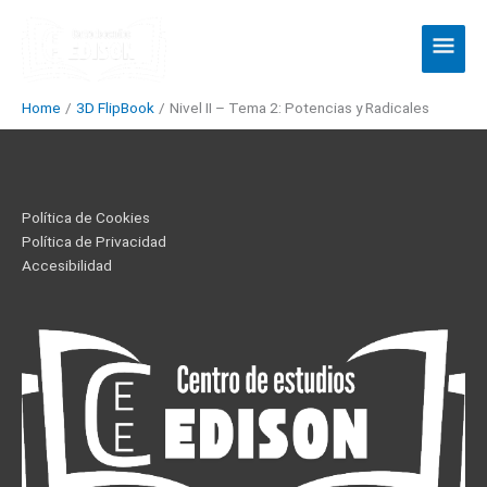
Skip
Main
to
Men
content
Home
3D FlipBook
Nivel II – Tema 2: Potencias y Radicales
Política de Cookies
Política de Privacidad
Accesibilidad