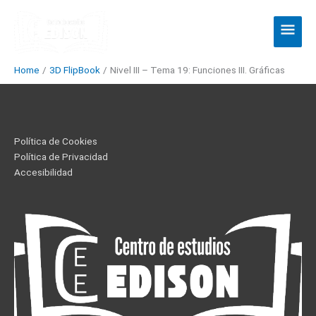
Skip
Main
to
Men
content
Home
3D FlipBook
Nivel III – Tema 19: Funciones III. Gráficas
Política de Cookies
Política de Privacidad
Accesibilidad