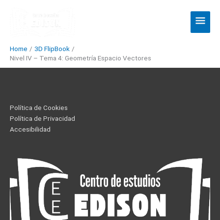
Skip
Main
to
Men
content
Home
3D FlipBook
Nivel IV – Tema 4: Geometría Espacio Vectores
Política de Cookies
Política de Privacidad
Accesibilidad