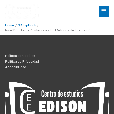
Skip
Main
to
Men
content
Home
3D FlipBook
Nivel IV – Tema 7: Integrales II – Métodos de Integración
Política de Cookies
Política de Privacidad
Accesibilidad